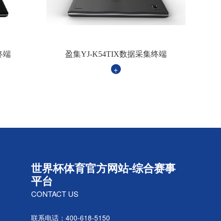
终端
盈集YJ-K54TIX数据采集终端
+
世界杯体育官方网站-综合赛事
平台
CONTACT US
联系电话：400-618-5150