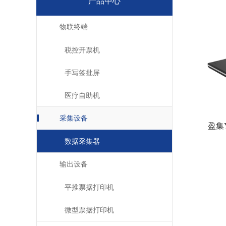
产品中心
物联终端
税控开票机
手写签批屏
医疗自助机
采集设备
盈集Y
数据采集器
输出设备
平推票据打印机
微型票据打印机