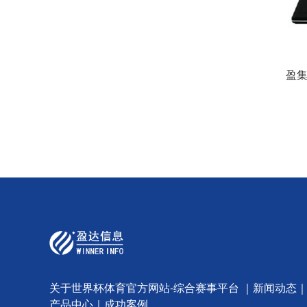
盈集
关于世界杯体育官方网站-综合赛事平台
｜
新闻动态
产品中心
｜
成功案例