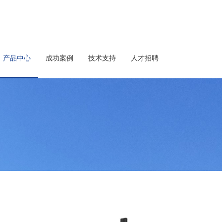
产品中心
成功案例
技术支持
人才招聘