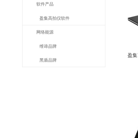
软件产品
盈集高拍仪软件
网络能源
维谛品牌
盈集
黑盾品牌