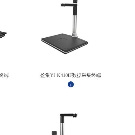
集终端
盈集YJ-K410IF数据采集终端
+