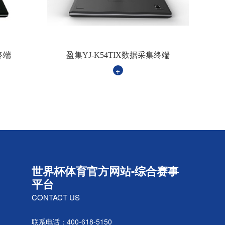
终端
盈集YJ-K54TIX数据采集终端
+
世界杯体育官方网站-综合赛事
平台
CONTACT US
联系电话：400-618-5150