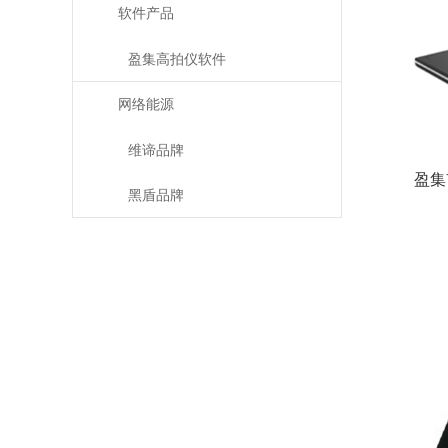
软件产品
盈集高拍仪软件
网络能源
维谛品牌
盈集
黑盾品牌