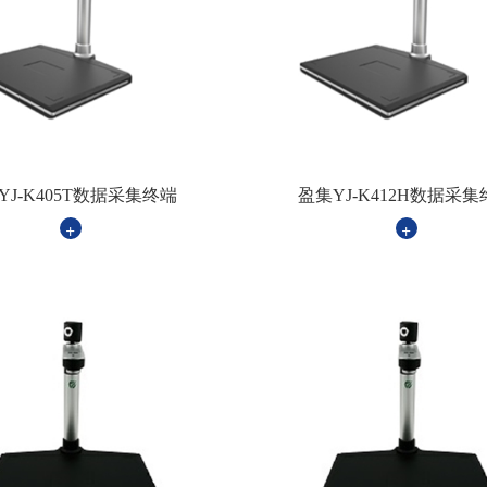
YJ-K405T数据采集终端
盈集YJ-K412H数据采
+
+