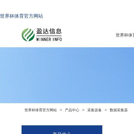
世界杯体育官方网站
世界杯体
世界杯体
世界杯体育官方网站
>
产品中心
>
采集设备
>
数据采集器