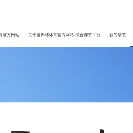
育官方网站
关于世界杯体育官方网站-综合赛事平台
新闻动态
育官方网站-综合赛事平台