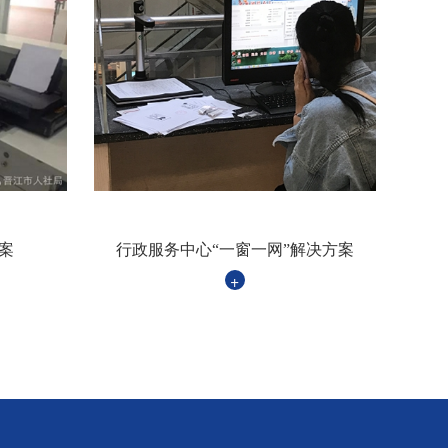
案
行政服务中心“一窗一网”解决方案
+