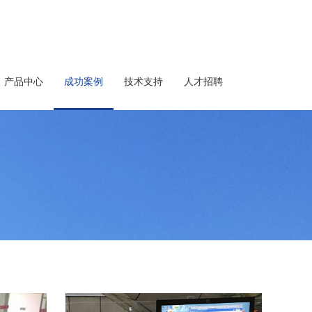
产品中心
成功案例
技术支持
人才招聘