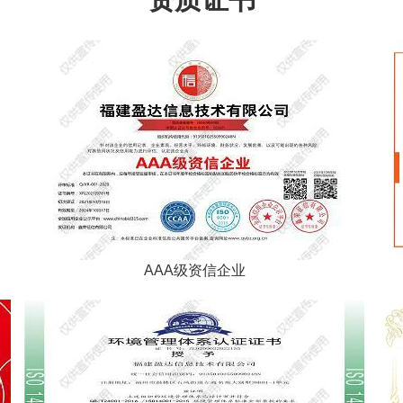
AAA级资信企业