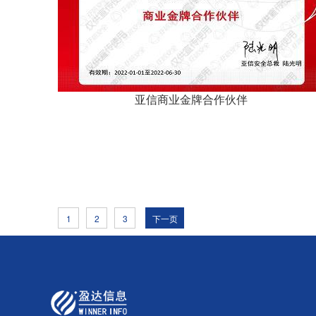
亚信商业金牌合作伙伴
1
2
3
下一页