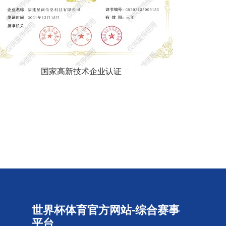
国家高新技术企业认证
世界杯体育官方网站-综合赛事
平台