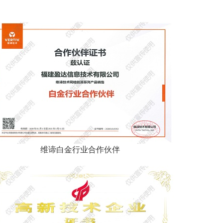
维谛白金行业合作伙伴