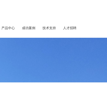
产品中心
成功案例
技术支持
人才招聘