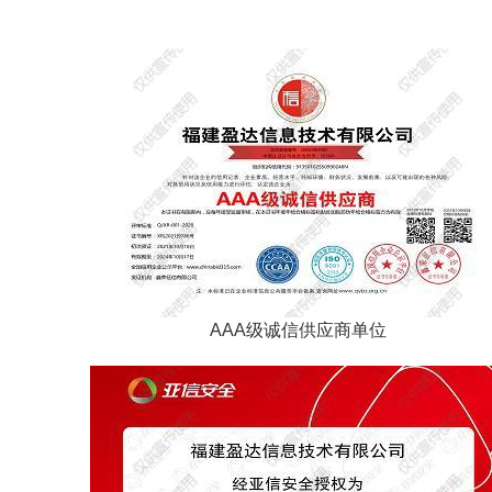
AAA级诚信供应商单位