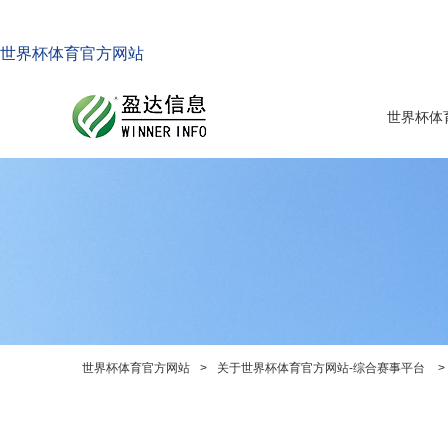
世界杯体育官方网站
世界杯体
世界杯体
世界杯体育官方网站
>
关于世界杯体育官方网站-综合赛事平台
>