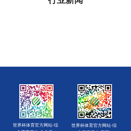
｜
世界杯体育官方网站-综
世界杯体育官方网站-综