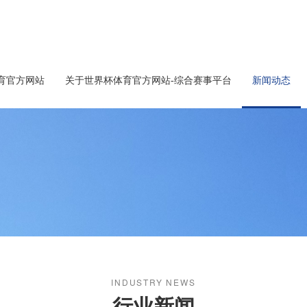
育官方网站
关于世界杯体育官方网站-综合赛事平台
新闻动态
育官方网站-综合赛事平台
INDUSTRY NEWS
行业新闻