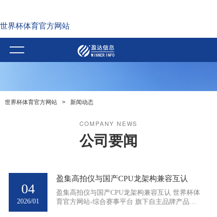
世界杯体育官方网站
世界杯体育官方网站
>
新闻动态
COMPANY NEWS
公司要闻
盈集高拍仪与国产CPU龙架构兼容互认
04
盈集高拍仪与国产CPU龙架构兼容互认 世界杯体
2026/01
育官方网站-综合赛事平台 旗下自主品牌产品
——“盈集”系列高拍仪全面通过龙芯