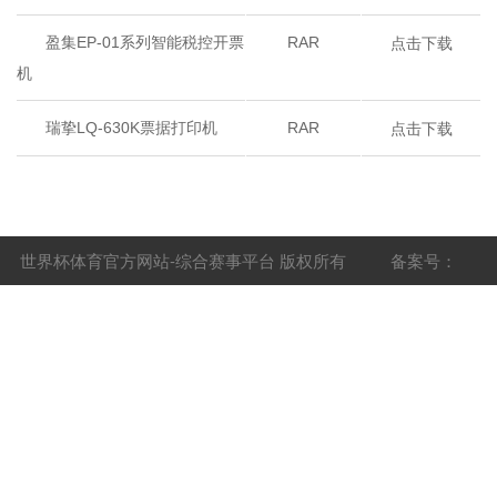
点击下载
盈集EP-01系列智能税控开票
RAR
机
点击下载
瑞挚LQ-630K票据打印机
RAR
世界杯体育官方网站-综合赛事平台 版权所有 备案号：