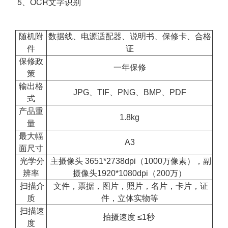
5、OCR文字识别
随机附
数据线、电源适配器、说明书、保修卡、合格
件
证
保修政
一年保修
策
输出格
JPG、TIF、PNG、BMP、PDF
式
产品重
1.8kg
量
最大幅
A3
面尺寸
光学分
主摄像头 3651*2738dpi（1000万像素），副
辨率
摄像头1920*1080dpi（200万）
扫描介
文件，票据，图片，照片，名片，卡片，证
质
件，立体实物等
扫描速
拍摄速度 ≤1秒
度