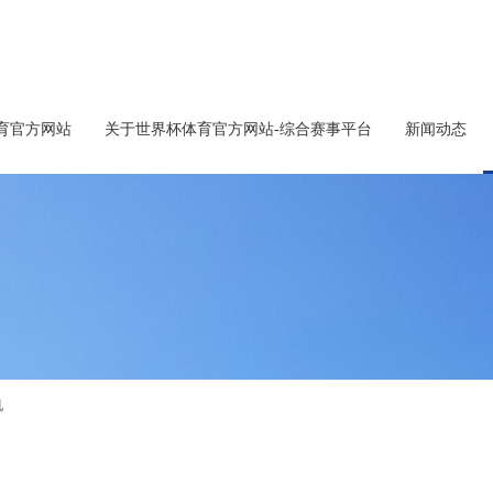
育官方网站
关于世界杯体育官方网站-综合赛事平台
新闻动态
育官方网站-综合赛事平台
机