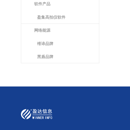
软件产品
盈集高拍仪软件
网络能源
维谛品牌
黑盾品牌