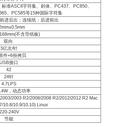
标准ASCII字符集、斜体、PC437、PC850、
C865、PC585等15种国际字符集
前进后出；连续纸：后进前出
.2mm
±0.5mm
×168mm(不含导纸板)
双向
3亿次/针
原件+6份拷贝
USB接口
42
24针
4.7LPS
1.4W，动态功率
r 2003/2003 R2/2008/2008 R2/2012/2012 R2 Mac
7/10.8/10.9/10.10) Linux
220-240V
节能