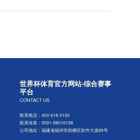
世界杯体育官方网站-综合赛事
平台
CONTACT US
联系电话：400-618-5150
联系传真：0591-88016158
公司地址：福建省福州市鼓楼区软件大道89号