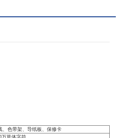
源线、色带架、导纸板、保修卡
00万草体字符