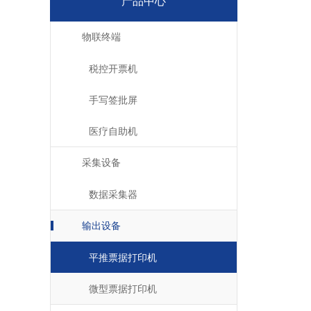
产品中心
物联终端
税控开票机
手写签批屏
医疗自助机
采集设备
数据采集器
输出设备
平推票据打印机
微型票据打印机