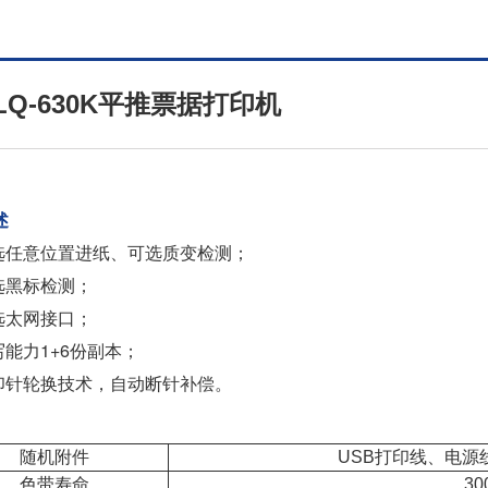
LQ-630K平推票据打印机
述
选任意位置进纸、可选质变检测；
选黑标检测；
选太网接口；
写能力1+6份副本；
印针轮换技术，自动断针补偿。
随机附件
USB打印线、电
色带寿命
3