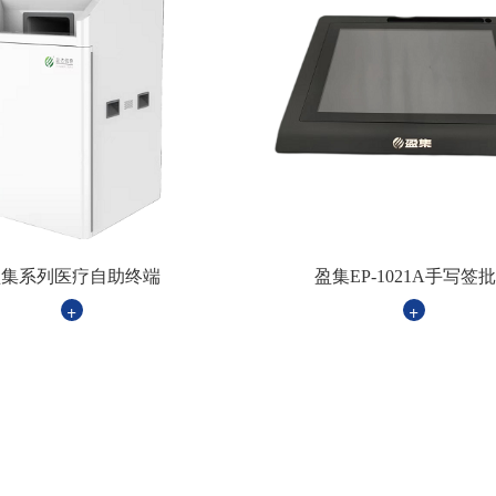
盈集系列医疗自助终端
盈集EP-1021A手写签
+
+