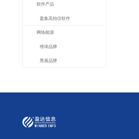
软件产品
盈集高拍仪软件
网络能源
维谛品牌
黑盾品牌