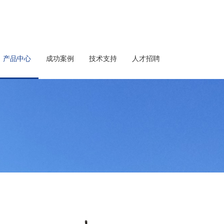
产品中心
成功案例
技术支持
人才招聘