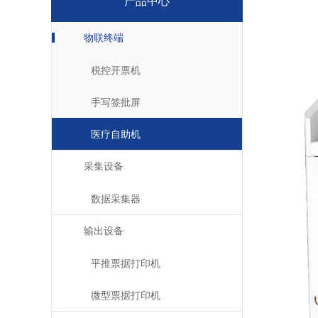
产品中心
物联终端
税控开票机
手写签批屏
医疗自助机
采集设备
数据采集器
输出设备
平推票据打印机
微型票据打印机