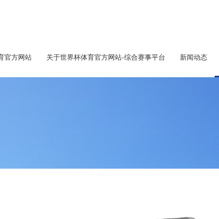
育官方网站
关于世界杯体育官方网站-综合赛事平台
新闻动态
育官方网站-综合赛事平台