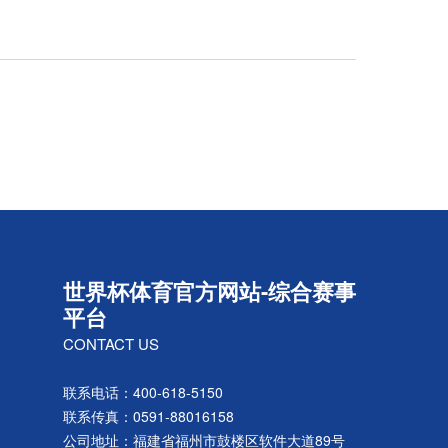
世界杯体育官方网站-综合赛事
平台
CONTACT US
联系电话：400-618-5150
联系传真：0591-88016158
公司地址：福建省福州市鼓楼区软件大道89号