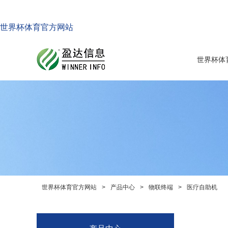
世界杯体育官方网站
世界杯体
世界杯体
世界杯体育官方网站
>
产品中心
>
物联终端
>
医疗自助机