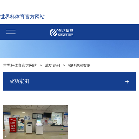
世界杯体育官方网站
世界杯体育官方网站
>
成功案例
>
物联终端案例
成功案例