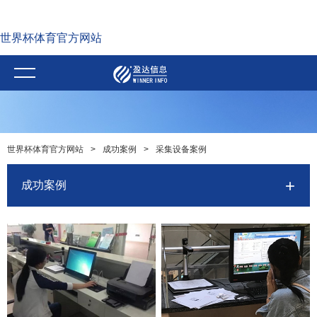
世界杯体育官方网站
世界杯体育官方网站
>
成功案例
>
采集设备案例
成功案例