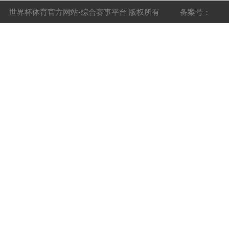
世界杯体育官方网站-综合赛事平台 版权所有 备案号：