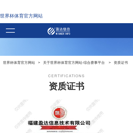
世界杯体育官方网站
世界杯体育官方网站
>
关于世界杯体育官方网站-综合赛事平台
>
资质证书
CERTIFICATIONS
资质证书