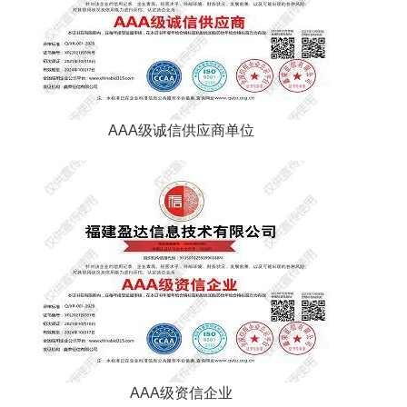
AAA级诚信供应商单位
AAA级资信企业