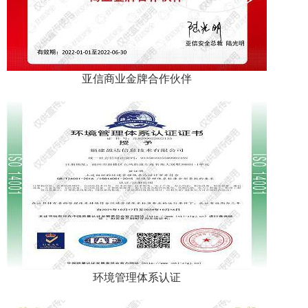
亚信商业金牌合作伙伴
环境管理体系认证