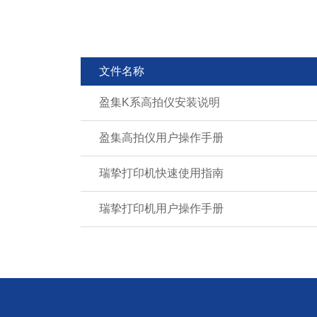
文件名称
盈集K系高拍仪安装说明
盈集高拍仪用户操作手册
瑞挚打印机快速使用指南
瑞挚打印机用户操作手册