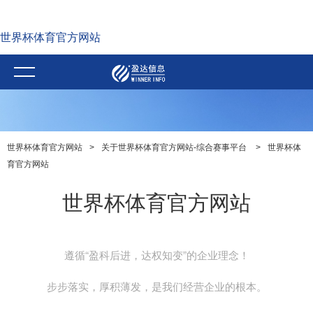
世界杯体育官方网站
世界杯体育官方网站
>
关于世界杯体育官方网站-综合赛事平台
>
世界杯体
育官方网站
世界杯体育官方网站
遵循“盈科后进，达权知变”的企业理念！
步步落实，厚积薄发，是我们经营企业的根本。